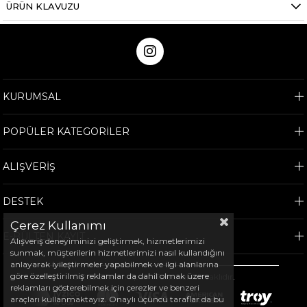
ÜRÜN KLAVUZU
KURUMSAL
POPÜLER KATEGORİLER
ALIŞVERİŞ
DESTEK
Çerez Kullanımı
E-BÜLTEN KAYIT
Alışveriş deneyiminizi geliştirmek, hizmetlerimizi
sunmak, müşterilerin hizmetlerimizi nasıl kullandığını
anlayarak iyileştirmeler yapabilmek ve ilgi alanlarına
göre özelleştirilmiş reklamlar da dahil olmak üzere
©
2026
Arem Spor - Tüm hakları saklıdır.
reklamları gösterebilmek için çerezler ve benzeri
araçları kullanmaktayız. Onaylı üçüncü taraflar da bu