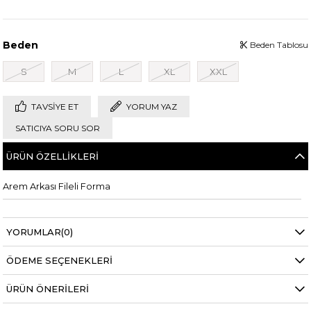
Beden
Beden Tablosu
S
M
L
XL
XXL
TAVSIYE ET
YORUM YAZ
SATICIYA SORU SOR
ÜRÜN ÖZELLIKLERI
Arem Arkası Fileli Forma
YORUMLAR
(0)
ÖDEME SEÇENEKLERI
ÜRÜN ÖNERILERI