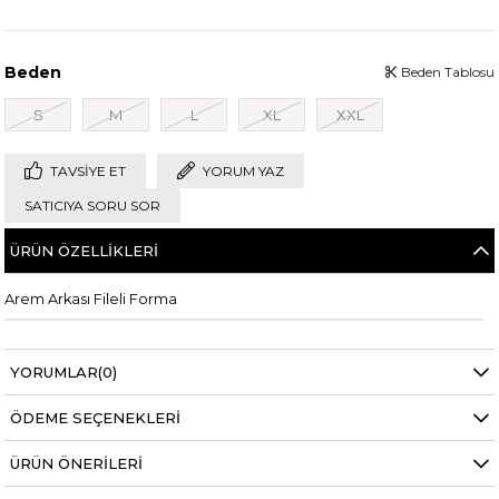
Beden
Beden Tablosu
S
M
L
XL
XXL
TAVSIYE ET
YORUM YAZ
SATICIYA SORU SOR
ÜRÜN ÖZELLIKLERI
Arem Arkası Fileli Forma
YORUMLAR
(0)
ÖDEME SEÇENEKLERI
ÜRÜN ÖNERILERI