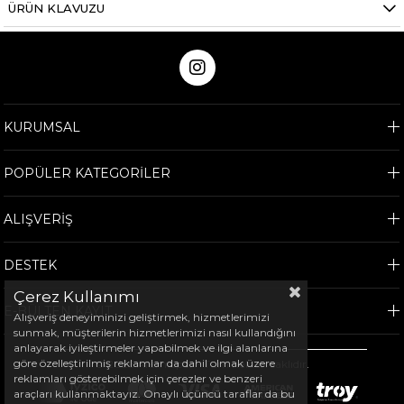
ÜRÜN KLAVUZU
KURUMSAL
POPÜLER KATEGORİLER
ALIŞVERİŞ
DESTEK
Çerez Kullanımı
E-BÜLTEN KAYIT
Alışveriş deneyiminizi geliştirmek, hizmetlerimizi
sunmak, müşterilerin hizmetlerimizi nasıl kullandığını
anlayarak iyileştirmeler yapabilmek ve ilgi alanlarına
göre özelleştirilmiş reklamlar da dahil olmak üzere
©
2026
Arem Spor - Tüm hakları saklıdır.
reklamları gösterebilmek için çerezler ve benzeri
araçları kullanmaktayız. Onaylı üçüncü taraflar da bu