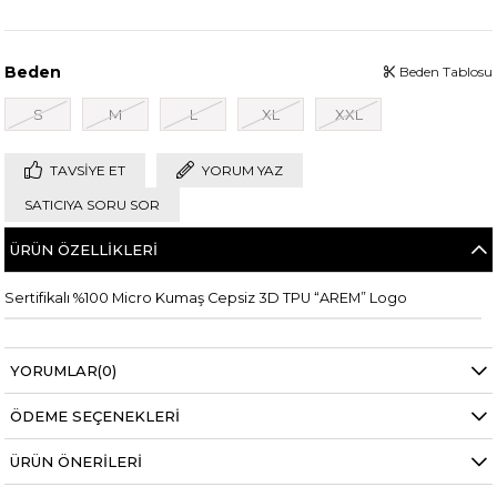
Beden
Beden Tablosu
S
M
L
XL
XXL
TAVSIYE ET
YORUM YAZ
SATICIYA SORU SOR
ÜRÜN ÖZELLIKLERI
Sertifikalı %100 Micro Kumaş Cepsiz 3D TPU “AREM” Logo
YORUMLAR
(0)
ÖDEME SEÇENEKLERI
ÜRÜN ÖNERILERI