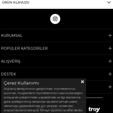
ÜRÜN KLAVUZU
KURUMSAL
POPÜLER KATEGORİLER
ALIŞVERİŞ
DESTEK
Çerez Kullanımı
E-BÜLTEN KAYIT
Alışveriş deneyiminizi geliştirmek, hizmetlerimizi
sunmak, müşterilerin hizmetlerimizi nasıl kullandığını
anlayarak iyileştirmeler yapabilmek ve ilgi alanlarına
göre özelleştirilmiş reklamlar da dahil olmak üzere
©
2026
Arem Spor - Tüm hakları saklıdır.
reklamları gösterebilmek için çerezler ve benzeri
araçları kullanmaktayız. Onaylı üçüncü taraflar da bu