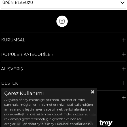
ÜRÜN KLAVUZU
KURUMSAL
POPÜLER KATEGORİLER
ALIŞVERİŞ
DESTEK
Çerez Kullanımı
E-BÜLTEN KAYIT
Alışveriş deneyiminizi geliştirmek, hizmetlerimizi
sunmak, müşterilerin hizmetlerimizi nasıl kullandığını
anlayarak iyileştirmeler yapabilmek ve ilgi alanlarına
göre özelleştirilmiş reklamlar da dahil olmak üzere
©
2026
Arem Spor - Tüm hakları saklıdır.
reklamları gösterebilmek için çerezler ve benzeri
araçları kullanmaktayız. Onaylı üçüncü taraflar da bu