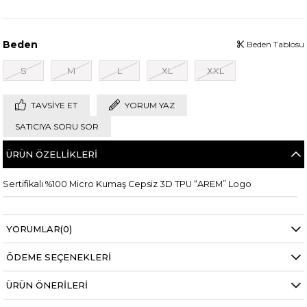
Beden
Beden Tablosu
S
M
L
XL
XXL
TAVSIYE ET
YORUM YAZ
SATICIYA SORU SOR
ÜRÜN ÖZELLIKLERI
Sertifikalı %100 Micro Kumaş Cepsiz 3D TPU “AREM” Logo
YORUMLAR
(0)
ÖDEME SEÇENEKLERI
ÜRÜN ÖNERILERI