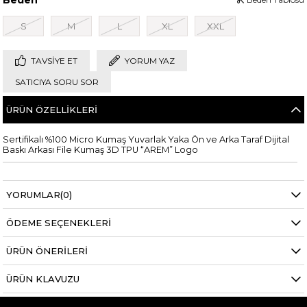
S
M
L
XL
XXL
TAVSIYE ET
YORUM YAZ
SATICIYA SORU SOR
ÜRÜN ÖZELLIKLERI
Sertifikalı %100 Micro Kumaş Yuvarlak Yaka Ön ve Arka Taraf Dijital
Baskı Arkası File Kumaş 3D TPU “AREM” Logo
YORUMLAR
(0)
ÖDEME SEÇENEKLERI
ÜRÜN ÖNERILERI
ÜRÜN KLAVUZU