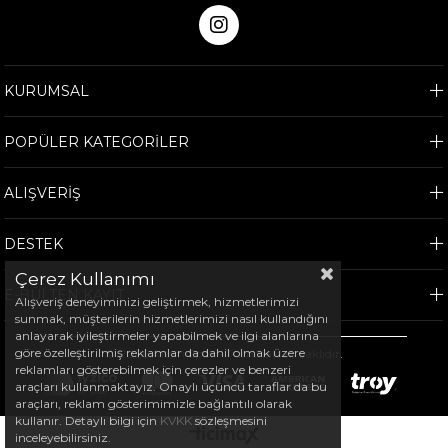
KURUMSAL
POPÜLER KATEGORİLER
ALIŞVERİŞ
DESTEK
Çerez Kullanımı
E-BÜLTEN KAYIT
Alışveriş deneyiminizi geliştirmek, hizmetlerimizi
sunmak, müşterilerin hizmetlerimizi nasıl kullandığını
anlayarak iyileştirmeler yapabilmek ve ilgi alanlarına
göre özelleştirilmiş reklamlar da dahil olmak üzere
©
2026
Arem Spor - Tüm hakları saklıdır.
reklamları gösterebilmek için çerezler ve benzeri
araçları kullanmaktayız. Onaylı üçüncü taraflar da bu
araçları, reklam gösterimimizle bağlantılı olarak
kullanır. Detaylı bilgi için
KVKK
sözleşmesini
inceleyebilirsiniz.