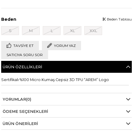
Beden
Beden Tablosu
S
M
L
XL
XXL
TAVSIYE ET
YORUM YAZ
SATICIYA SORU SOR
ÜRÜN ÖZELLIKLERI
Sertifikalı %100 Micro Kumaş Cepsiz 3D TPU “AREM” Logo
YORUMLAR
(0)
ÖDEME SEÇENEKLERI
ÜRÜN ÖNERILERI