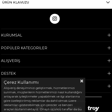
ÜRÜN KLAVUZU
KURUMSAL
POPÜLER KATEGORİLER
ALIŞVERİŞ
DESTEK
Çerez Kullanımı
E-BÜLTEN KAYIT
Alışveriş deneyiminizi geliştirmek, hizmetlerimizi
sunmak, müşterilerin hizmetlerimizi nasıl kullandığını
anlayarak iyileştirmeler yapabilmek ve ilgi alanlarına
göre özelleştirilmiş reklamlar da dahil olmak üzere
©
2026
Arem Spor - Tüm hakları saklıdır.
reklamları gösterebilmek için çerezler ve benzeri
araçları kullanmaktayız. Onaylı üçüncü taraflar da bu