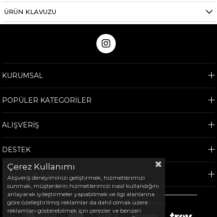
ÜRÜN KLAVUZU
KURUMSAL
POPÜLER KATEGORİLER
ALIŞVERİŞ
DESTEK
Çerez Kullanımı
E-BÜLTEN KAYIT
Alışveriş deneyiminizi geliştirmek, hizmetlerimizi
sunmak, müşterilerin hizmetlerimizi nasıl kullandığını
anlayarak iyileştirmeler yapabilmek ve ilgi alanlarına
göre özelleştirilmiş reklamlar da dahil olmak üzere
©
2026
Arem Spor - Tüm hakları saklıdır.
reklamları gösterebilmek için çerezler ve benzeri