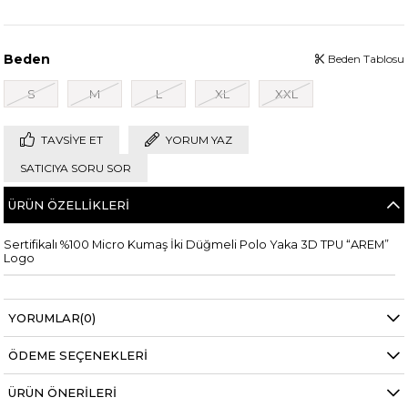
Beden
Beden Tablosu
S
M
L
XL
XXL
TAVSIYE ET
YORUM YAZ
SATICIYA SORU SOR
ÜRÜN ÖZELLIKLERI
Sertifikalı %100 Micro Kumaş İki Düğmeli Polo Yaka 3D TPU “AREM”
Logo
YORUMLAR
(0)
ÖDEME SEÇENEKLERI
ÜRÜN ÖNERILERI