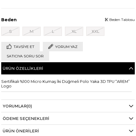
Beden
Beden Tablosu
S
M
L
XL
XXL
TAVSIYE ET
YORUM YAZ
SATICIYA SORU SOR
ÜRÜN ÖZELLIKLERI
Sertifikalı %100 Micro Kumaş İki Düğmeli Polo Yaka 3D TPU “AREM”
Logo
YORUMLAR
(0)
ÖDEME SEÇENEKLERI
ÜRÜN ÖNERILERI