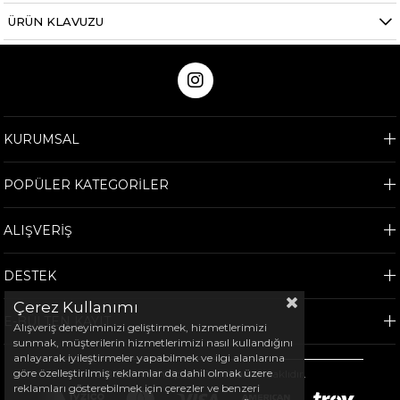
ÜRÜN KLAVUZU
KURUMSAL
POPÜLER KATEGORİLER
ALIŞVERİŞ
DESTEK
Çerez Kullanımı
E-BÜLTEN KAYIT
Alışveriş deneyiminizi geliştirmek, hizmetlerimizi
sunmak, müşterilerin hizmetlerimizi nasıl kullandığını
anlayarak iyileştirmeler yapabilmek ve ilgi alanlarına
göre özelleştirilmiş reklamlar da dahil olmak üzere
©
2026
Arem Spor - Tüm hakları saklıdır.
reklamları gösterebilmek için çerezler ve benzeri