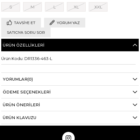
S
M
L
XL
XXL
TAVSIYE ET
YORUM YAZ
SATICIYA SORU SOR
ÜRÜN ÖZELLIKLERI
Ürün Kodu: DR1336-463-L
YORUMLAR
(0)
ÖDEME SEÇENEKLERI
ÜRÜN ÖNERILERI
ÜRÜN KLAVUZU