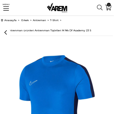
0
MENU
Anasayfa
Erkek
Antreman
T-Shirt
Nike Antrenman ürünleri Antrenman Tişörtleri M Nk Df Academy 23 S