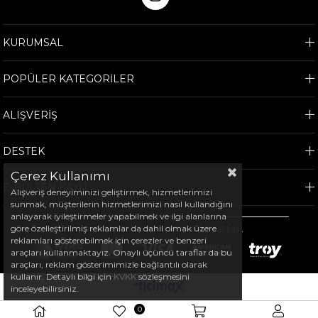
KURUMSAL
POPÜLER KATEGORİLER
ALIŞVERİŞ
DESTEK
Çerez Kullanımı
E-BÜLTEN KAYIT
Alışveriş deneyiminizi geliştirmek, hizmetlerimizi
sunmak, müşterilerin hizmetlerimizi nasıl kullandığını
anlayarak iyileştirmeler yapabilmek ve ilgi alanlarına
göre özelleştirilmiş reklamlar da dahil olmak üzere
©
2026
Arem Spor - Tüm hakları saklıdır.
reklamları gösterebilmek için çerezler ve benzeri
araçları kullanmaktayız. Onaylı üçüncü taraflar da bu
araçları, reklam gösterimimizle bağlantılı olarak
kullanır. Detaylı bilgi için
KVKK
sözleşmesini
inceleyebilirsiniz.
0