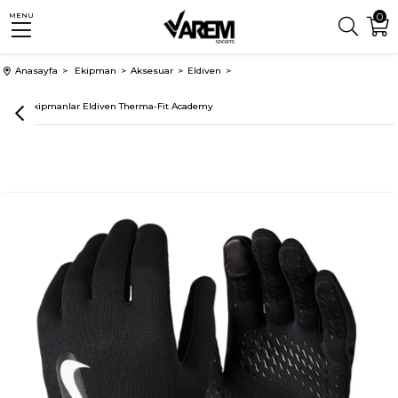
0
MENU
Anasayfa
Ekipman
Aksesuar
Eldiven
Nike Ekipmanlar Eldiven Therma-Fit Academy