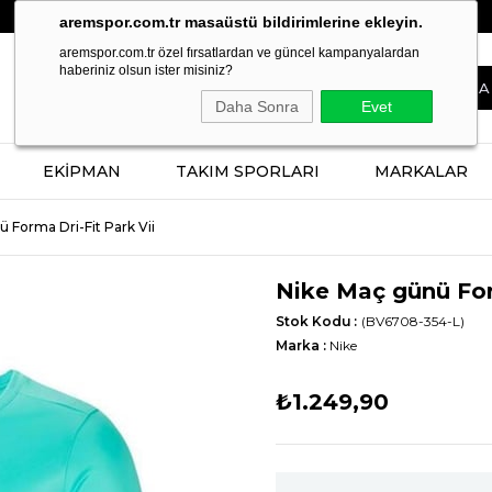
BERABER TASARLAYALIM, SİZİN İÇİN ÜRETELİM!
aremspor.com.tr masaüstü bildirimlerine ekleyin.
aremspor.com.tr özel fırsatlardan ve güncel kampanyalardan
haberiniz olsun ister misiniz?
Daha Sonra
Evet
EKİPMAN
TAKIM SPORLARI
MARKALAR
 Forma Dri-Fit Park Vii
Nike Maç günü For
Stok Kodu
(BV6708-354-L)
Marka
:
Nike
₺1.249,90