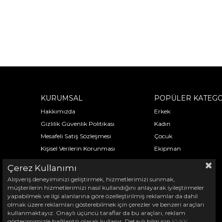
KURUMSAL
POPÜLER KATEGO
Hakkımızda
Erkek
Gizlilik Güvenlik Politikası
Kadın
Mesafeli Satış Sözleşmesi
Çocuk
Kişisel Verilerin Korunması
Ekipman
Çerez Kullanımı
Alışveriş deneyiminizi geliştirmek, hizmetlerimizi sunmak,
müşterilerin hizmetlerimizi nasıl kullandığını anlayarak iyileştirmeler
yapabilmek ve ilgi alanlarına göre özelleştirilmiş reklamlar da dahil
olmak üzere reklamları gösterebilmek için çerezler ve benzeri araçları
kullanmaktayız. Onaylı üçüncü taraflar da bu araçları, reklam
gösterimimizle bağlantılı olarak kullanır. Detaylı bilgi için
KVKK