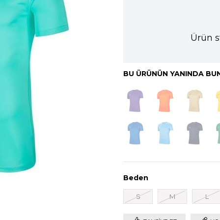
Ürün s
BU ÜRÜNÜN YANINDA BUN
Beden
S
M
L