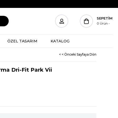
SEPETIM
0
Ürün
ÖZEL TASARIM
KATALOG
< < Önceki Sayfaya Dön
ma Dri-Fit Park Vii