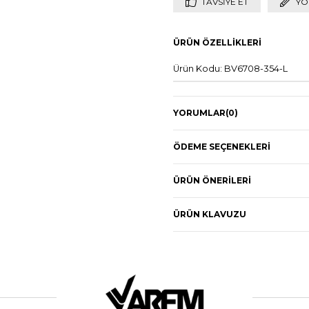
TAVSIYE ET
YO
ÜRÜN ÖZELLIKLERI
Ürün Kodu: BV6708-354-L
YORUMLAR
(0)
ÖDEME SEÇENEKLERI
ÜRÜN ÖNERILERI
ÜRÜN KLAVUZU