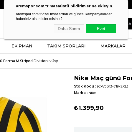
BERABER TASARLAYALIM, SİZİN İÇİN ÜRETELİM!
aremspor.com.tr masaüstü bildirimlerine ekleyin.
aremspor.com.tr özel fırsatlardan ve güncel kampanyalardan
haberiniz olsun ister misiniz?
Daha Sonra
Evet
EKİPMAN
TAKIM SPORLARI
MARKALAR
 Forma M Striped Division iv Jsy
Nike Maç günü For
Stok Kodu
(CW3813-719-2XL)
Marka
:
Nike
₺1.399,90