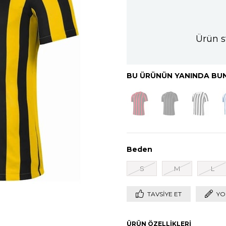
Ürün s
BU ÜRÜNÜN YANINDA BUN
Beden
S
M
L
TAVSIYE ET
YO
ÜRÜN ÖZELLIKLERI