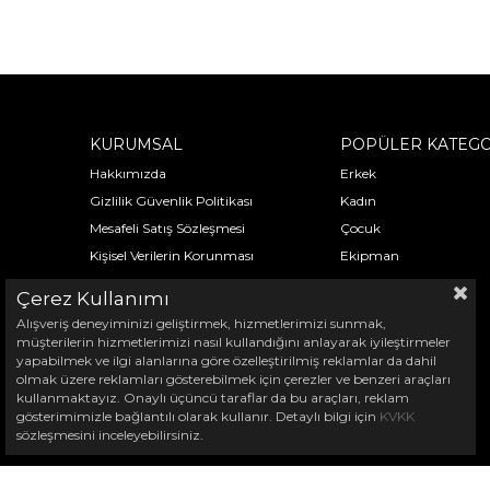
KURUMSAL
POPÜLER KATEGO
Hakkımızda
Erkek
Gizlilik Güvenlik Politikası
Kadın
Mesafeli Satış Sözleşmesi
Çocuk
Kişisel Verilerin Korunması
Ekipman
Çerez Kullanımı
Alışveriş deneyiminizi geliştirmek, hizmetlerimizi sunmak,
müşterilerin hizmetlerimizi nasıl kullandığını anlayarak iyileştirmeler
yapabilmek ve ilgi alanlarına göre özelleştirilmiş reklamlar da dahil
olmak üzere reklamları gösterebilmek için çerezler ve benzeri araçları
kullanmaktayız. Onaylı üçüncü taraflar da bu araçları, reklam
gösterimimizle bağlantılı olarak kullanır. Detaylı bilgi için
KVKK
sözleşmesini inceleyebilirsiniz.