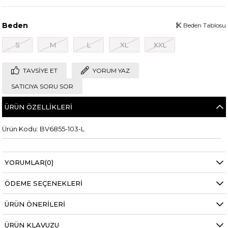
Beden
Beden Tablosu
S
M
L
XL
XXL
TAVSIYE ET
YORUM YAZ
SATICIYA SORU SOR
ÜRÜN ÖZELLIKLERI
Ürün Kodu: BV6855-103-L
YORUMLAR
(0)
ÖDEME SEÇENEKLERI
ÜRÜN ÖNERILERI
ÜRÜN KLAVUZU