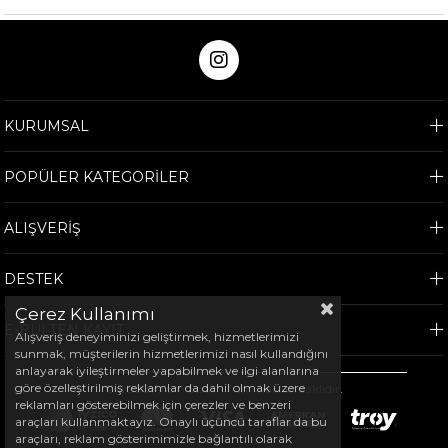
KURUMSAL
POPÜLER KATEGORİLER
ALIŞVERİŞ
DESTEK
Çerez Kullanımı
E-BÜLTEN KAYIT
Alışveriş deneyiminizi geliştirmek, hizmetlerimizi
sunmak, müşterilerin hizmetlerimizi nasıl kullandığını
anlayarak iyileştirmeler yapabilmek ve ilgi alanlarına
göre özelleştirilmiş reklamlar da dahil olmak üzere
©
2026
Arem Spor - Tüm hakları saklıdır.
reklamları gösterebilmek için çerezler ve benzeri
araçları kullanmaktayız. Onaylı üçüncü taraflar da bu
araçları, reklam gösterimimizle bağlantılı olarak