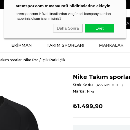
BERABER TASARLAYALIM, SİZİN İÇİN ÜRETELİM!
aremspor.com.tr masaüstü bildirimlerine ekleyin.
aremspor.com.tr özel fırsatlardan ve güncel kampanyalardan
haberiniz olsun ister misiniz?
Daha Sonra
Evet
EKİPMAN
TAKIM SPORLARI
MARKALAR
akım sporları Nike Pro / İçlik Park İçlik
Nike Takım sporları
Stok Kodu
(AV2609-010-L)
Marka
:
Nike
₺1.499,90