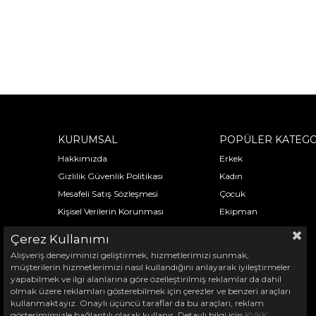
KURUMSAL
POPÜLER KATEGO
Hakkımızda
Erkek
Gizlilik Güvenlik Politikası
Kadın
Mesafeli Satış Sözleşmesi
Çocuk
Kişisel Verilerin Korunması
Ekipman
Çerez Kullanımı
Alışveriş deneyiminizi geliştirmek, hizmetlerimizi sunmak,
müşterilerin hizmetlerimizi nasıl kullandığını anlayarak iyileştirmeler
yapabilmek ve ilgi alanlarına göre özelleştirilmiş reklamlar da dahil
olmak üzere reklamları gösterebilmek için çerezler ve benzeri araçları
kullanmaktayız. Onaylı üçüncü taraflar da bu araçları, reklam
gösterimimizle bağlantılı olarak kullanır. Detaylı bilgi için
KVKK