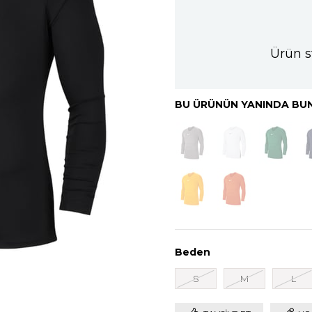
Ürün s
BU ÜRÜNÜN YANINDA BUN
Beden
S
M
L