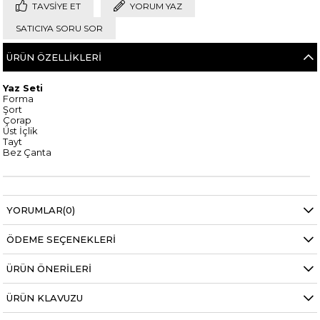
TAVSIYE ET
YORUM YAZ
SATICIYA SORU SOR
ÜRÜN ÖZELLIKLERI
Yaz Seti
Forma
Şort
Çorap
Üst İçlik
Tayt
Bez Çanta
YORUMLAR
(0)
ÖDEME SEÇENEKLERI
ÜRÜN ÖNERILERI
ÜRÜN KLAVUZU