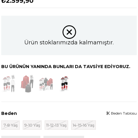
₺2.599,90
Ürün stoklarımızda kalmamıştır.
BU ÜRÜNÜN YANINDA BUNLARI DA TAVSIYE EDIYORUZ.
Beden
Beden Tablosu
7-8 Yaş
9-10 Yaş
11-12-13 Yaş
14-15-16 Yaş