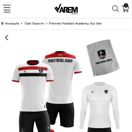
0
MENU
Anasayfa
Özel Tasarım
Premier Football Academy Yaz Seti