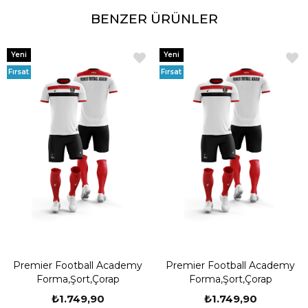
BENZER ÜRÜNLER
Yeni
Yeni
Ürün
Ürün
Fırsat
Fırsat
Ürünü
Ürünü
Premier Football Academy
Premier Football Academy
Forma,Şort,Çorap
Forma,Şort,Çorap
₺1.749,90
₺1.749,90