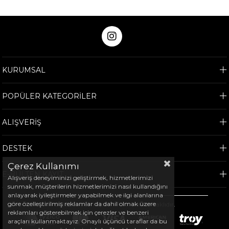
KURUMSAL
POPÜLER KATEGORİLER
ALIŞVERİŞ
DESTEK
Çerez Kullanımı
E-BÜLTEN KAYIT
Alışveriş deneyiminizi geliştirmek, hizmetlerimizi
sunmak, müşterilerin hizmetlerimizi nasıl kullandığını
anlayarak iyileştirmeler yapabilmek ve ilgi alanlarına
göre özelleştirilmiş reklamlar da dahil olmak üzere
©
2026
Arem Spor - Tüm hakları saklıdır.
reklamları gösterebilmek için çerezler ve benzeri
araçları kullanmaktayız. Onaylı üçüncü taraflar da bu